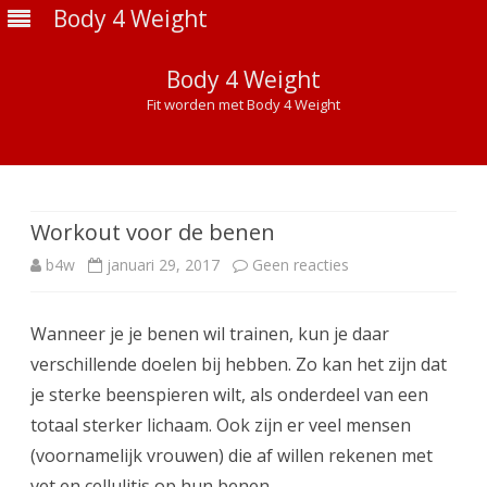
Body 4 Weight
Body 4 Weight
Fit worden met Body 4 Weight
Ga
direct
naar
de
Workout voor de benen
inhoud
op
b4w
januari 29, 2017
Geen reacties
Workout
Wanneer je je benen wil trainen, kun je daar
voor
verschillende doelen bij hebben. Zo kan het zijn dat
de
je sterke beenspieren wilt, als onderdeel van een
benen
totaal sterker lichaam. Ook zijn er veel mensen
(voornamelijk vrouwen) die af willen rekenen met
vet en cellulitis op hun benen.